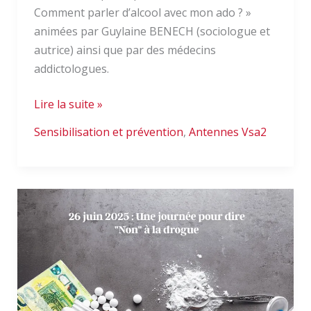
Comment parler d’alcool avec mon ado ? »
animées par Guylaine BENECH (sociologue et
autrice) ainsi que par des médecins
addictologues.
Lire la suite »
Sensibilisation et prévention
,
Antennes Vsa2
Journée
Internationale
contre
l’abus
et
le
trafic