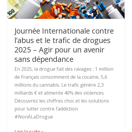
de
drogues
2025
Journée Internationale contre
–
l’abus et le trafic de drogues
Agir
pour
2025 – Agir pour un avenir
un
sans dépendance
avenir
En 2025, la drogue fait des ravages : 1 million
sans
de Français consomment de la cocaïne, 5,6
dépendance
millions du cannabis. Le trafic génère 2,3
milliards € et alimente 40% des violences.
Découvrez les chiffres choc et les solutions
pour lutter contre l’addiction.
#NonÀLaDrogue
Lire la suite »