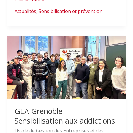
Actualités
,
Sensibilisation et prévention
GEA
Grenoble
–
Sensibilisation
aux
addictions
GEA Grenoble –
Sensibilisation aux addictions
l’École de Gestion des Entreprises et des