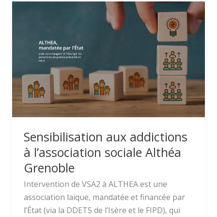
Sensibilisation
aux
addictions
à
l’association
sociale
Althéa
Grenoble
Sensibilisation aux addictions
à l’association sociale Althéa
Grenoble
Intervention de VSA2 à ALTHEA est une
association laïque, mandatée et financée par
l’État (via la DDETS de l’Isère et le FIPD), qui