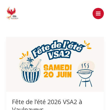
Aller
au
contenu
Fête
de
l’été
2026
VSA2
à
Vaulnaveys
Fête de l’été 2026 VSA2 à
Vaulnaveys