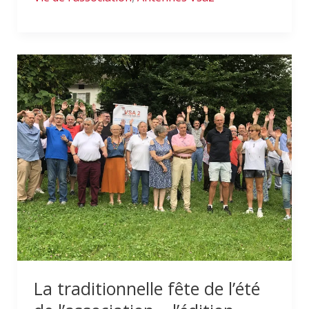
La
traditionnelle
fête
de
l’été
de
l’association
–
l’édition
2024
La traditionnelle fête de l’été