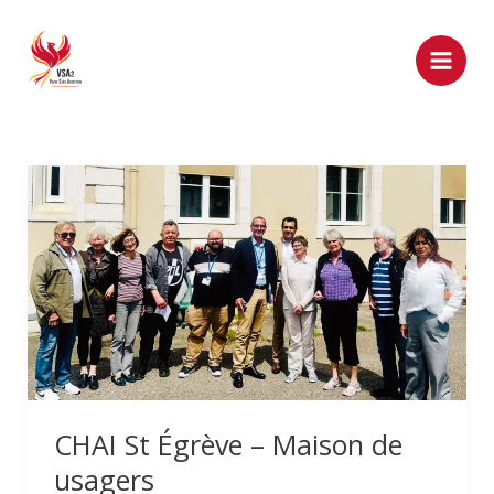
Aller
au
contenu
CHAI
St
Égrève
–
Maison
de
usagers
CHAI St Égrève – Maison de
usagers