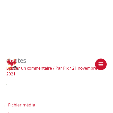
Aller
quotes
au
contenu
Laisser un commentaire
/ Par
Pix
/
21 novembre
2021
←
Fichier média