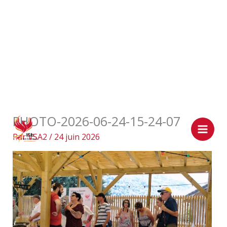
Aller
PHOTO-2026-06-24-15-24-07
au
contenu
Par
VSA2
/
24 juin 2026