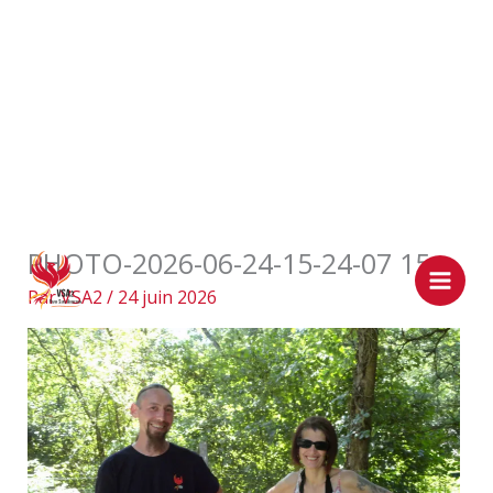
Aller
PHOTO-2026-06-24-15-24-07 15
au
contenu
Par
VSA2
/
24 juin 2026