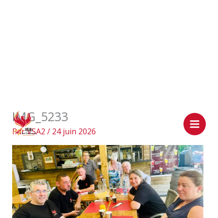
Aller
IMG_5233
au
contenu
Par
VSA2
/
24 juin 2026