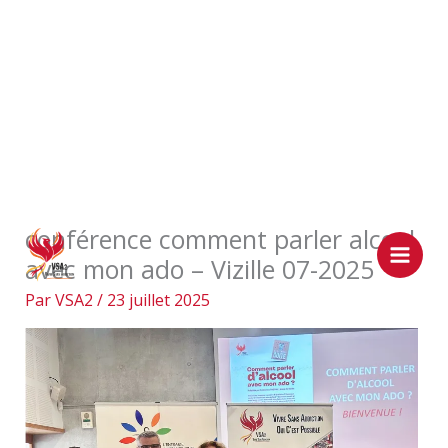
Aller
conférence comment parler alcool
au
avec mon ado – Vizille 07-2025
contenu
Par
VSA2
/
23 juillet 2025