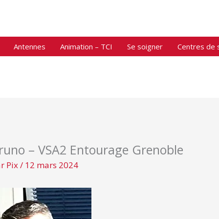
Antennes
Animation – TCI
Se soigner
Centres de 
runo – VSA2 Entourage Grenoble
ar
Pix
/
12 mars 2024