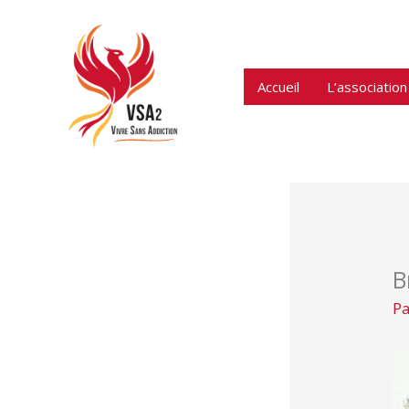
Aller
au
contenu
Accueil
L’association
B
P