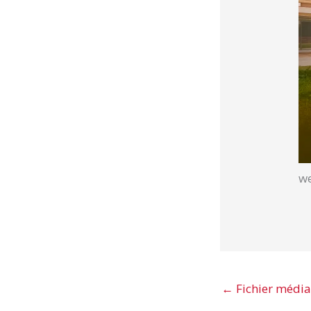
w
←
Fichier média