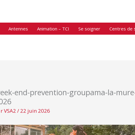
Antennes
Animation – TCI
Se soigner
Centres de 
eek-end-prevention-groupama-la-mure
026
ar
VSA2
/
22 juin 2026