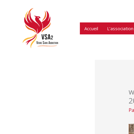
Aller
au
contenu
Accueil
L’association
w
2
P