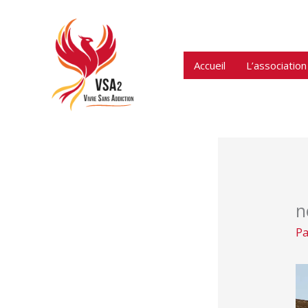
Aller
au
contenu
Accueil
L’association
n
P