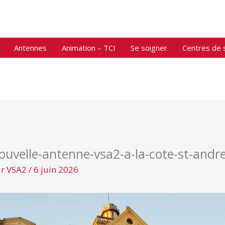
Antennes
Animation – TCI
Se soigner
Centres de 
ouvelle-antenne-vsa2-a-la-cote-st-andr
ar
VSA2
/
6 juin 2026