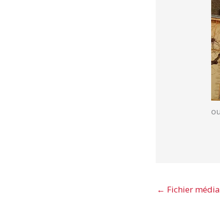
ou
←
Fichier média