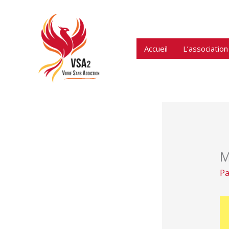
Aller
au
contenu
Accueil
L’association
M
P