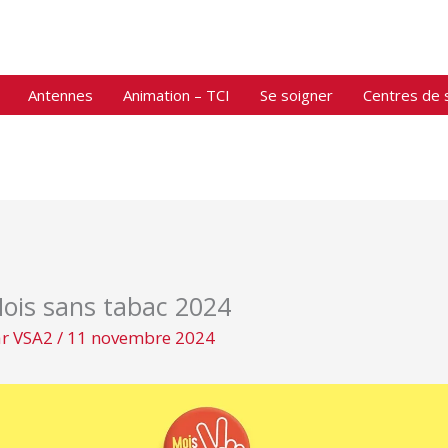
Antennes
Animation – TCI
Se soigner
Centres de 
ois sans tabac 2024
ar
VSA2
/
11 novembre 2024