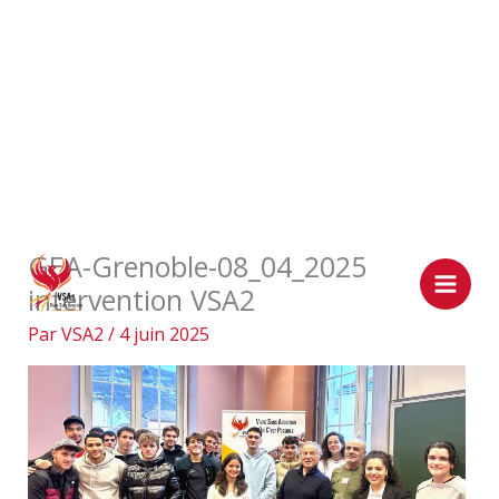
Aller
GEA-Grenoble-08_04_2025
au
intervention VSA2
contenu
Par
VSA2
/
4 juin 2025