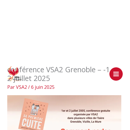
Aller
conférence VSA2 Grenoble – -1 et
au
2-juillet 2025
contenu
Par
VSA2
/
6 juin 2025