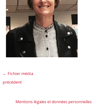
←
Fichier média
précédent
Mentions légales et données personnelles