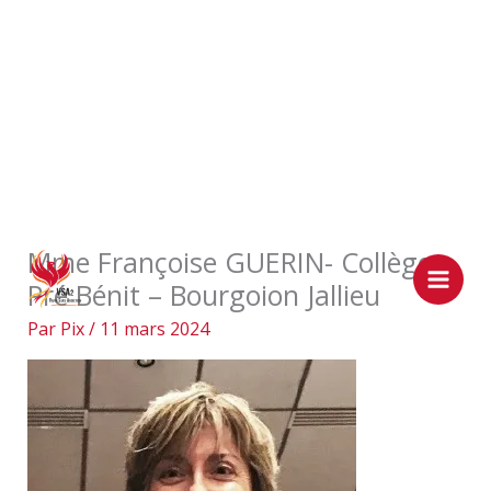
Aller
Mme Françoise GUERIN- Collège
au
Pré Bénit – Bourgoion Jallieu
contenu
Par
Pix
/
11 mars 2024