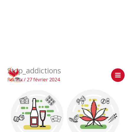
Aller
Stop_addictions
au
contenu
Par
Pix
/
27 février 2024