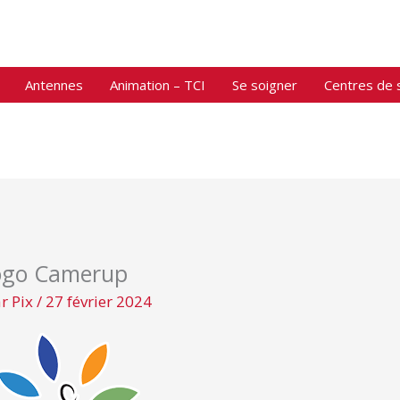
Antennes
Animation – TCI
Se soigner
Centres de 
ogo Camerup
ar
Pix
/
27 février 2024