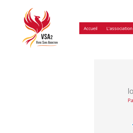
Aller
au
contenu
Accueil
L’association
l
P