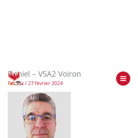
Aller
Daniel – VSA2 Voiron
au
contenu
Par
Pix
/
27 février 2024