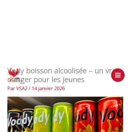
Aller
Vody boisson alcoolisée – un vrai
au
danger pour les jeunes
contenu
Par
VSA2
/
14 janvier 2026