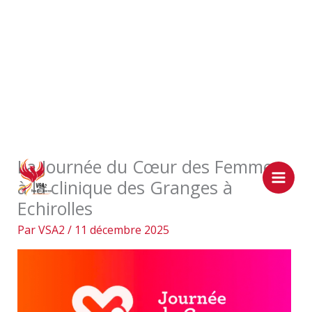
Aller
La Journée du Cœur des Femmes
au
à la clinique des Granges à
contenu
Echirolles
Par
VSA2
/
11 décembre 2025